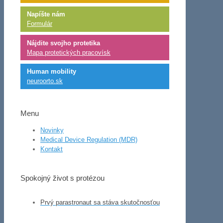
Napíšte nám
Formulár
Nájdite svojho protetika
Mapa protetických pracovísk
Human mobility
neuroorto.sk
Menu
Novinky
Medical Device Regulation (MDR)
Kontakt
Spokojný život s protézou
Prvý parastronaut sa stáva skutočnosťou