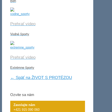
Beh
Prehrať video
Vodné športy
Prehrať video
Extrémne športy
← Späť na ŽIVOT S PROTÉZOU
Ozvite sa nám
Zavolajte nám
+421 915 090 060