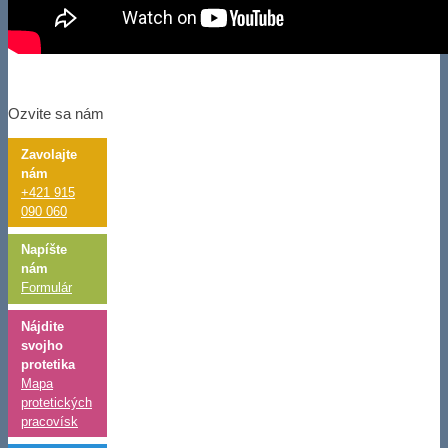
Ozvite sa nám
Zavolajte
nám
+421 915
090 060
Napíšte
nám
Formulár
Nájdite
svojho
protetika
Mapa
protetických
pracovísk