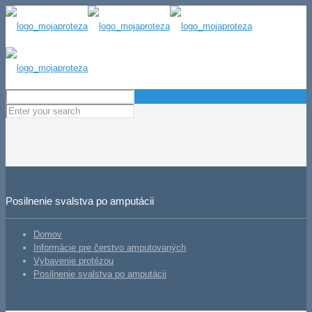
Posilnenie svalstva po amputácii
Domov
Informácie pre čerstvo amputovaných
Vybavenie protézou
Posilnenie svalstva po amputácii