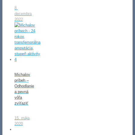
8.
decembra
2022
Michalov
príbeh –
Odhodlanie
a pevná
vôľa
zvíťaziť
15. mája
2020