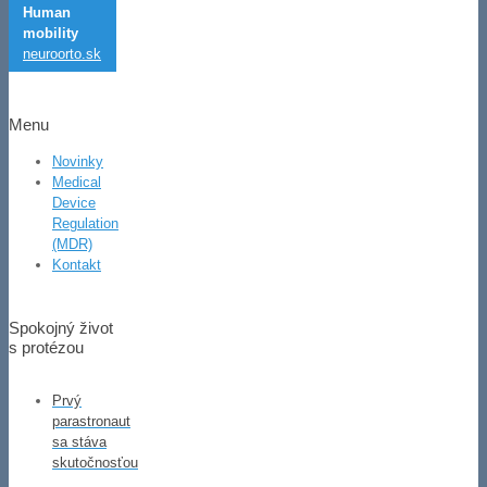
Human
mobility
neuroorto.sk
Menu
Novinky
Medical
Device
Regulation
(MDR)
Kontakt
Spokojný život
s protézou
Prvý
parastronaut
sa stáva
skutočnosťou