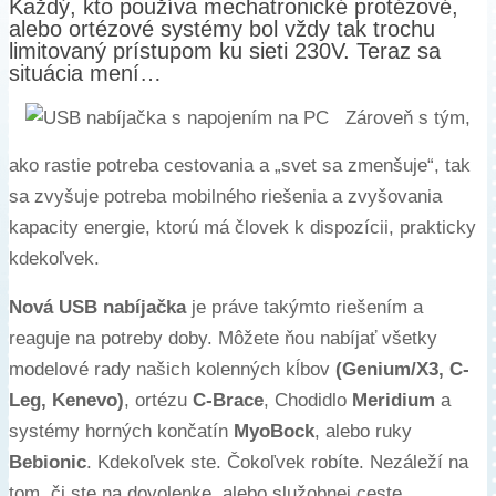
Každý, kto používa mechatronické protézové,
alebo ortézové systémy bol vždy tak trochu
limitovaný prístupom ku sieti 230V. Teraz sa
situácia mení…
Zároveň s tým,
ako rastie potreba cestovania a „svet sa zmenšuje“, tak
sa zvyšuje potreba mobilného riešenia a zvyšovania
kapacity energie, ktorú má človek k dispozícii, prakticky
kdekoľvek.
Nová USB nabíjačka
je práve takýmto riešením a
reaguje na potreby doby. Môžete ňou nabíjať všetky
modelové rady našich kolenných kĺbov
(Genium/X3, C-
Leg, Kenevo)
, ortézu
C-Brace
, Chodidlo
Meridium
a
systémy horných končatín
MyoBock
, alebo ruky
Bebionic
. Kdekoľvek ste. Čokoľvek robíte. Nezáleží na
tom, či ste na dovolenke, alebo služobnej ceste.