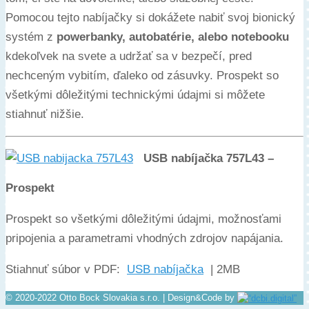
Pomocou tejto nabíjačky si dokážete nabiť svoj bionický
systém z
powerbanky, autobatérie, alebo notebooku
kdekoľvek na svete a udržať sa v bezpečí, pred
nechceným vybitím, ďaleko od zásuvky. Prospekt so
všetkými dôležitými technickými údajmi si môžete
stiahnuť nižšie.
USB nabíjačka 757L43 –
Prospekt
Prospekt so všetkými dôležitými údajmi, možnosťami
pripojenia a parametrami vhodných zdrojov napájania.
Stiahnuť súbor v PDF:
USB nabíjačka
| 2MB
© 2020-2022 Otto Bock Slovakia s.r.o. | Design&Code by