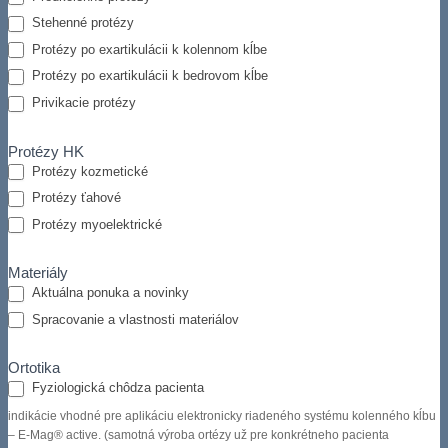
školenia
Stehenné protézy
by
ste
Protézy po exartikulácii k kolennom kĺbe
mali
Protézy po exartikulácii k bedrovom kĺbe
záujem?
Privikacie protézy
Protézy HK
Protézy kozmetické
Protézy ťahové
Protézy myoelektrické
Materiály
Aktuálna ponuka a novinky
Spracovanie a vlastnosti materiálov
Ortotika
Fyziologická chôdza pacienta
indikácie vhodné pre aplikáciu elektronicky riadeného systému kolenného kĺbu
– E-Mag® active. (samotná výroba ortézy už pre konkrétneho pacienta