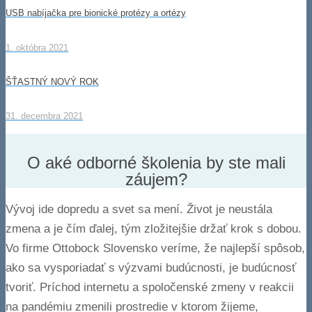
USB nabíjačka pre bionické protézy a ortézy
1. októbra 2021
ŠŤASTNÝ NOVÝ ROK
31. decembra 2021
O aké odborné školenia by ste mali
záujem?
Vývoj ide dopredu a svet sa mení. Život je neustála
zmena a je čím ďalej, tým zložitejšie držať krok s dobou.
Vo firme Ottobock Slovensko veríme, že najlepší spôsob,
ako sa vysporiadať s výzvami budúcnosti, je budúcnosť
tvoriť. Príchod internetu a spoločenské zmeny v reakcii
na pandémiu zmenili prostredie v ktorom žijeme,