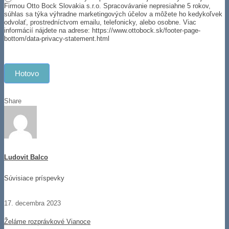
Firmou Otto Bock Slovakia s.r.o. Spracovávanie nepresiahne 5 rokov,
súhlas sa týka výhradne marketingových účelov a môžete ho kedykoľvek
odvolať, prostredníctvom emailu, telefonicky, alebo osobne. Viac
informácií nájdete na adrese: https://www.ottobock.sk/footer-page-
bottom/data-privacy-statement.html
Hotovo
Share
Ludovit Balco
Súvisiace príspevky
17. decembra 2023
Želáme rozprávkové Vianoce