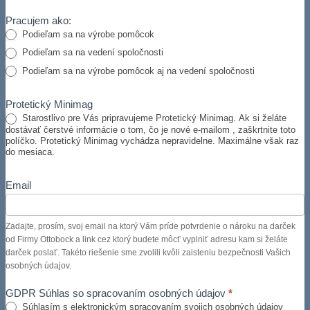
Pracujem ako:
Podieľam sa na výrobe pomôcok
Podieľam sa na vedení spoločnosti
Podieľam sa na výrobe pomôcok aj na vedení spoločnosti
Protetický Minimag
Starostlivo pre Vás pripravujeme Protetický Minimag. Ak si želáte
dostávať čerstvé informácie o tom, čo je nové e-mailom , zaškrtnite toto
políčko. Protetický Minimag vychádza nepravidelne. Maximálne však raz
do mesiaca.
Email
Zadajte, prosím, svoj email na ktorý Vám príde potvrdenie o nároku na darček
od Firmy Ottobock a link cez ktorý budete môcť vyplniť adresu kam si želáte
darček poslať. Takéto riešenie sme zvolili kvôli zaisteniu bezpečnosti Vašich
osobných údajov.
GDPR Súhlas so spracovaním osobných údajov
*
Súhlasím s elektronickým spracovaním svojich osobných údajov