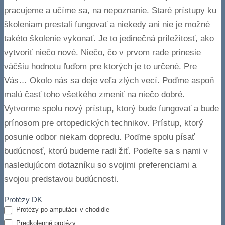
pracujeme a učíme sa, na nepoznanie. Staré prístupy ku
školeniam prestali fungovať a niekedy ani nie je možné
takéto školenie vykonať. Je to jedinečná príležitosť, ako
vytvoriť niečo nové. Niečo, čo v prvom rade prinesie
väčšiu hodnotu ľuďom pre ktorých je to určené. Pre
Vás… Okolo nás sa deje veľa zlých vecí. Poďme aspoň
malú časť toho všetkého zmeniť na niečo dobré.
Vytvorme spolu nový prístup, ktorý bude fungovať a bude
prínosom pre ortopedických technikov. Prístup, ktorý
posunie odbor niekam dopredu. Poďme spolu písať
budúcnosť, ktorú budeme radi žiť. Podeľte sa s nami v
nasledujúcom dotazníku so svojimi preferenciami a
svojou predstavou budúcnosti.
O
Protézy DK
aké
Protézy po amputácii v chodidle
odborné
Predkolenné protézy