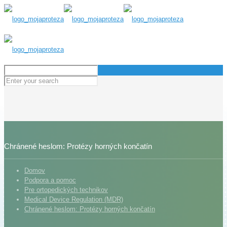
Chránené heslom: Protézy horných končatín
Domov
Podpora a pomoc
Pre ortopedických technikov
Medical Device Regulation (MDR)
Chránené heslom: Protézy horných končatín