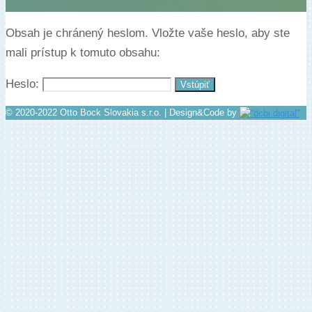
Obsah je chránený heslom. Vložte vaše heslo, aby ste
mali prístup k tomuto obsahu:
Heslo:
© 2020-2022 Otto Bock Slovakia s.r.o. | Design&Code by