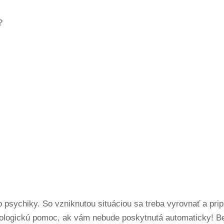
?
sychiky. So vzniknutou situáciou sa treba vyrovnať a prip
chologickú pomoc, ak vám nebude poskytnutá automaticky! B