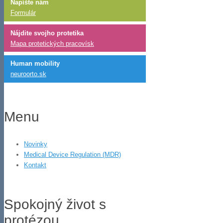
Napíšte nám
Formulár
Nájdite svojho protetika
Mapa protetických pracovísk
Human mobility
neuroorto.sk
Menu
Novinky
Medical Device Regulation (MDR)
Kontakt
Spokojný život s
protézou