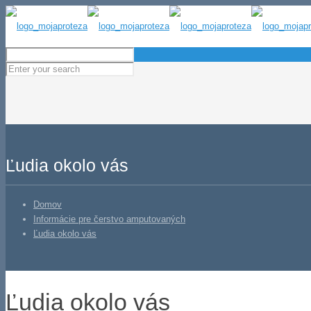
Ľudia okolo vás
Domov
Informácie pre čerstvo amputovaných
Ľudia okolo vás
Ľudia okolo vás