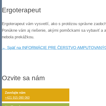
Ergoterapeut
Ergoterapeut vám vysvetlí, ako s protézou správne zaobch
Ponúkne vám aj riešenie, akými pomôckami sa vybaviť a ak
nebola prekážkou.
← Späť na INFORMÁCIE PRE ČERSTVO AMPUTOVANÝ
Ozvite sa nám
Zavolajte nám
+421 915 090 060