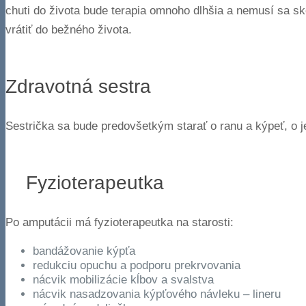
chuti do života bude terapia omnoho dlhšia a nemusí sa 
vrátiť do bežného života.
Zdravotná sestra
Sestrička sa bude predovšetkým starať o ranu a kýpeť, o 
Fyzioterapeutka
Po amputácii má fyzioterapeutka na starosti:
bandážovanie kýpťa
redukciu opuchu a podporu prekrvovania
nácvik mobilizácie kĺbov a svalstva
nácvik nasadzovania kýpťového návleku – lineru