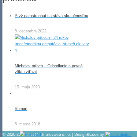
Prvý parastronaut sa stáva skutočnosťou
8. decembra 2022
Michalov príbeh – Odhodlanie a pevná
vôľa zvíťaziť
15. mája 2020
Roman
8. marca 2018
© 2020-2022 Otto Bock Slovakia s.r.o. | Design&Code by