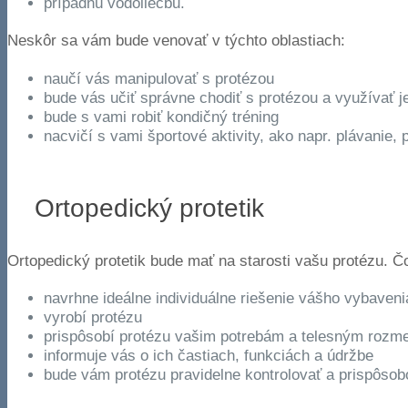
prípadnú vodoliečbu.
Neskôr sa vám bude venovať v týchto oblastiach:
naučí vás manipulovať s protézou
bude vás učiť správne chodiť s protézou a využívať je
bude s vami robiť kondičný tréning
nacvičí s vami športové aktivity, ako napr. plávanie, 
Ortopedický protetik
Ortopedický protetik bude mať na starosti vašu protézu. Čo
navrhne ideálne individuálne riešenie vášho vybaveni
vyrobí protézu
prispôsobí protézu vašim potrebám a telesným rozm
informuje vás o ich častiach, funkciách a údržbe
bude vám protézu pravidelne kontrolovať a prispôsob