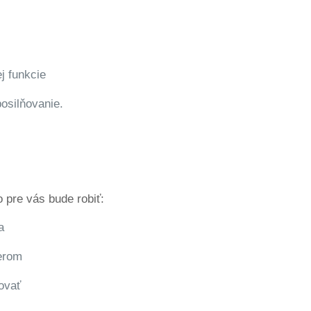
j funkcie
posilňovanie.
 pre vás bude robiť:
a
erom
ovať